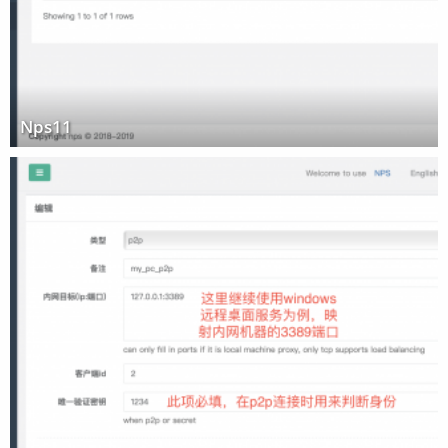
Nps11