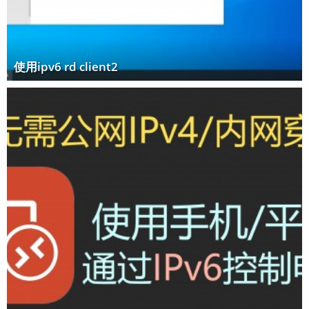
使用ipv6 rd client2