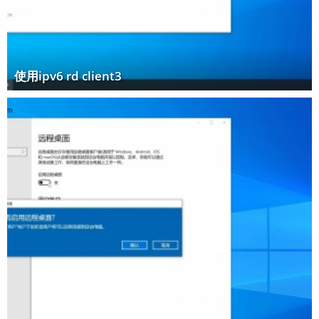
使用ipv6 rd client3