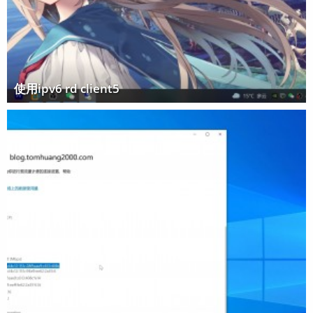
使用ipv6 rd client5