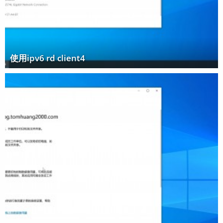
使用ipv6 rd client4