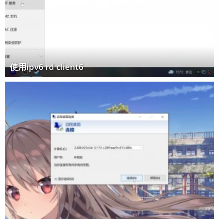
使用ipv6 rd client6