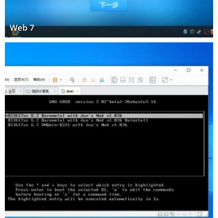
Web 7