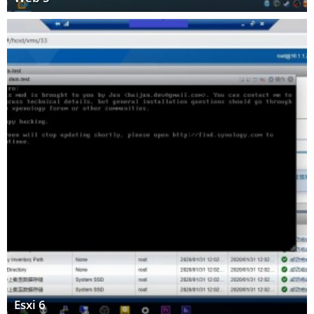
Esxi 6