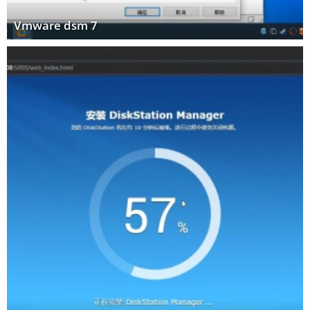
Vmware dsm 7