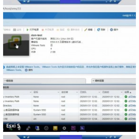
Esxi 5