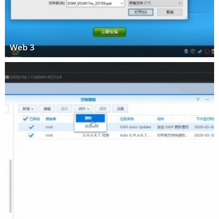
Web 3