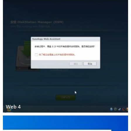
Web 4