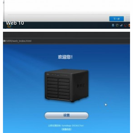
Web 10