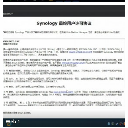
Web 1