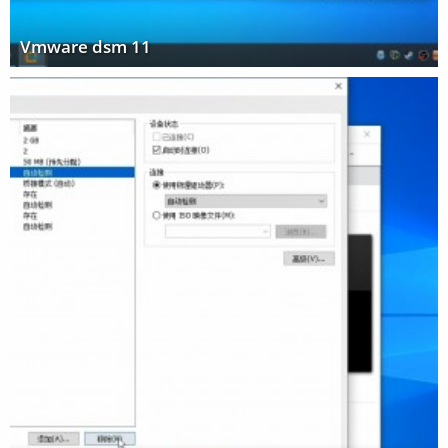
Vmware dsm 11