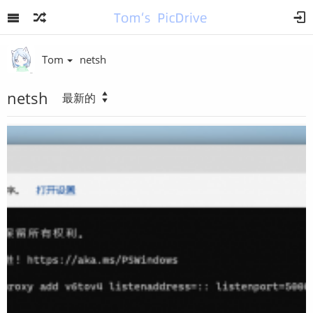
Tom
netsh
netsh
最新的