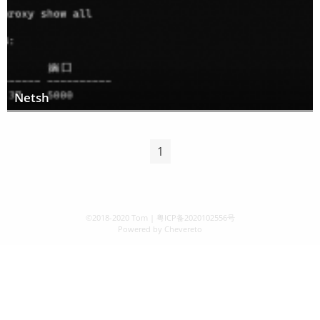
Netsh
1
©2018-2020
Tom
|
粤ICP备2020102556号
Powered by
Chevereto